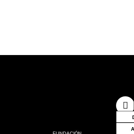
F
I
E
a
n
n
c
s
v
e
t
e
FUNDACIÓN