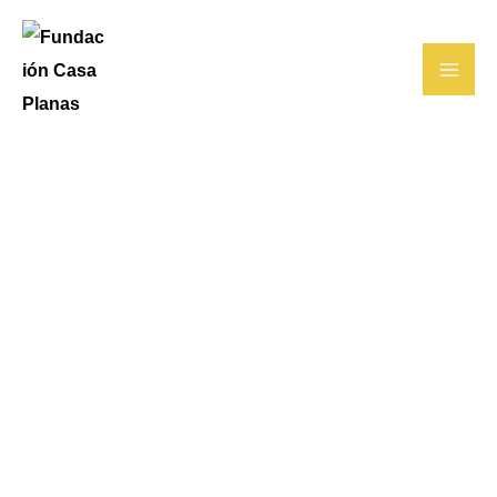
Ir
al
contenido