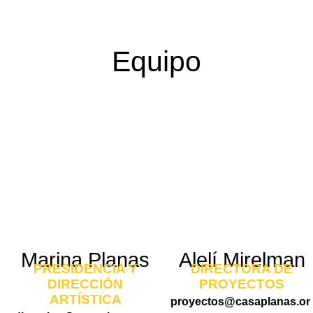
Equipo
Marina Planas
Alelí Mirelman
PRESIDENCIA Y
DIRECTORA DE
DIRECCIÓN
PROYECTOS
ARTÍSTICA
proyectos@casaplanas.or