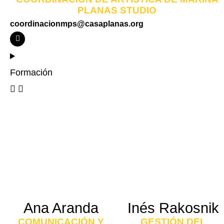
PLANAS STUDIO
coordinacionmps@casaplanas.org
I
n
s
t
a
Formación
g
r
a
m
Ana Aranda
Inés Rakosnik
COMUNICACIÓN Y
GESTIÓN DEL