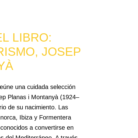
L LIBRO:
RISMO, JOSEP
YÀ
reúne una cuidada selección
sep Planas i Montanyà (1924–
rio de su nacimiento. Las
norca, Ibiza y Formentera
o conocidos a convertirse en
os del Mediterráneo. A través