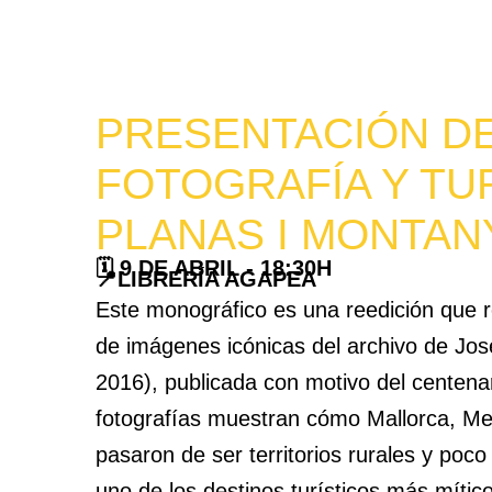
PRESENTACIÓN DE
FOTOGRAFÍA Y TU
PLANAS I MONTAN
🗓️ 9 DE ABRIL - 18:30H
📍LIBRERÍA AGAPEA
Este monográfico es una reedición que 
de imágenes icónicas del archivo de Jo
2016), publicada con motivo del centena
fotografías muestran cómo Mallorca, Me
pasaron de ser territorios rurales y poc
uno de los destinos turísticos más mític