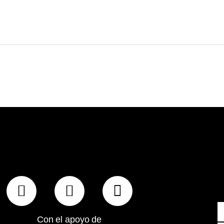
F
I
E
a
n
n
c
s
v
Con el apoyo de