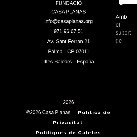
FUNDACIÓ
b
a
l
CASA PLANAS
o
g
o
Amb
info@casaplanas.org
el
o
r
p
971 96 67 51
suport
k
a
e
de
Av. Sant Ferran 21
m
Palma - CP 07011
Illes Balears - España
2026
Política de
©2026 Casa Planas
Privacitat
Polítiques de Galetes