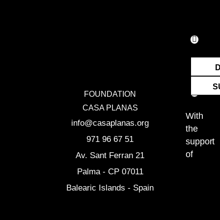
F
I
E
a
n
n
c
s
v
e
t
e
S
FOUNDATION
b
a
l
CASA PLANAS
o
g
o
With
info@casaplanas.org
the
o
r
p
971 96 67 51
support
k
a
e
of
Av. Sant Ferran 21
m
Palma - CP 07011
Balearic Islands - Spain