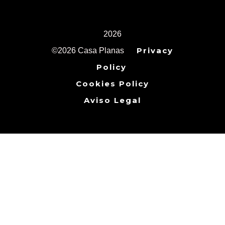
2026
Privacy
©2026 Casa Planas
Policy
Cookies Policy
Aviso Legal
Cl
th
mo